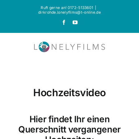
Zum
Ruft gerne an! 0172-5133601
|
dirkrohde.lonelyfilms@t-online.de
Inhalt
Facebook
YouTube
springen
Hochzeitsvideo
Hier findet Ihr einen
Querschnitt vergangener